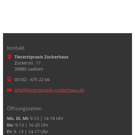
Kontakt
Tierarztpraxis Zuckerhaus
Zuckerstr. 17
30880 Laatzen
05102 - 675 22 66
info@tie
rarztpra
xis-zuck
erhaus.d
e
Öffnungszeiten
Mo, Di, Mi:
9-13 | 14-18 Uhr
Do:
9-13 | 16-20 Uhr
Fr:
9- 13 | 14-17 Uhr