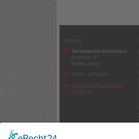
Kontakt
Tierarztpraxis Zuckerhaus
Zuckerstr. 17
30880 Laatzen
05102 - 675 22 66
info@tie
rarztpra
xis-zuck
erhaus.d
e