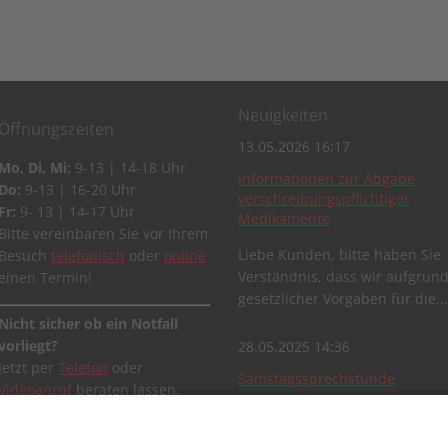
Neuigkeiten
Öffnungszeiten
13.05.2026 16:17
Mo, Di, Mi:
9-13 | 14-18 Uhr
Informationen zur Abgabe
Do:
9-13 | 16-20 Uhr
verschreibungspflichtiger
Fr:
9- 13 | 14-17 Uhr
Medikamente
Bitte vereinbaren Sie vor Ihrem
Liebe Kunden, bitte haben Sie
Besuch
telefonisch
oder
online
Verständnis, dass wir aufgrun
einen Termin!
gesetzlicher Vorgaben für die..
Nicht sicher ob ein Notfall
vorliegt?
28.05.2025 14:36
Jetzt per
Telefon
oder
Samstagssprechstunde
Videoanruf
beraten lassen.
Liebe Kunden der
Tierarztpraxis Zuckerhaus, ab