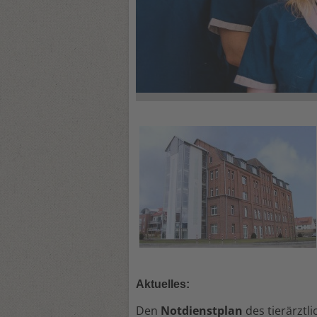
Aktuelles:
Den
Notdienstplan
des tierärztl